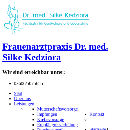
F
r
a
u
e
n
a
r
z
t
p
r
a
x
i
s
D
r
.
m
e
d
.
S
i
l
k
e
K
e
d
z
i
o
r
a
Wir sind erreichbar unter:
03606/5075655
Start
Über uns
Leistungen
Mutterschaftsvorsorge
Impfungen
Kontakt
Krebsvorsorge
Empfängnisverhütung
Startseite
|
Psychosomatik